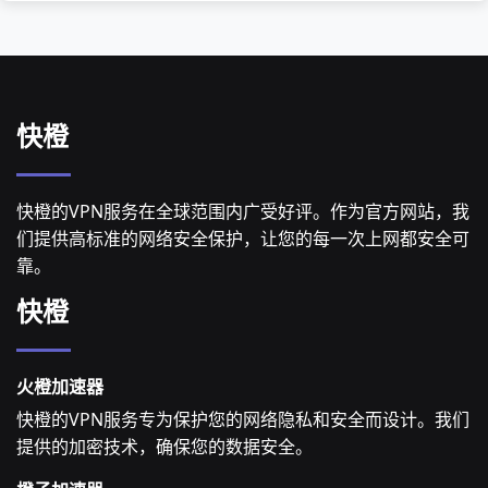
快橙
快橙的VPN服务在全球范围内广受好评。作为官方网站，我
们提供高标准的网络安全保护，让您的每一次上网都安全可
靠。
快橙
火橙加速器
快橙的VPN服务专为保护您的网络隐私和安全而设计。我们
提供的加密技术，确保您的数据安全。