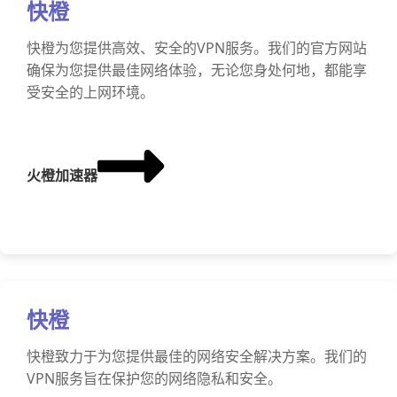
快橙
快橙为您提供高效、安全的VPN服务。我们的官方网站
确保为您提供最佳网络体验，无论您身处何地，都能享
受安全的上网环境。
火橙加速器
快橙
快橙致力于为您提供最佳的网络安全解决方案。我们的
VPN服务旨在保护您的网络隐私和安全。