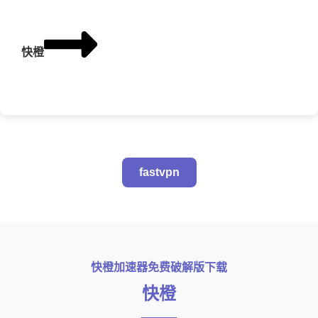
快橙
fastvpn
快橙加速器免费破解版下载
快橙