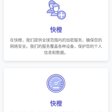
快橙
在快橙，我们提供全球范围内的加密服务，确保您的
网络安全。我们的服务覆盖各种设备，保护您的个人
信息和数据。
快橙