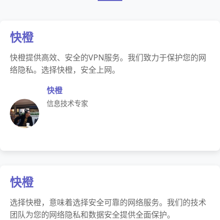
快橙
快橙提供高效、安全的VPN服务。我们致力于保护您的网
络隐私。选择快橙，安全上网。
快橙
信息技术专家
快橙
选择快橙，意味着选择安全可靠的网络服务。我们的技术
团队为您的网络隐私和数据安全提供全面保护。